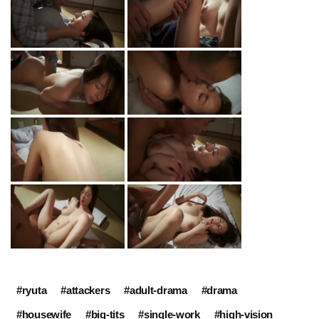
#ryuta
#attackers
#adult-drama
#drama
#housewife
#big-tits
#single-work
#high-vision