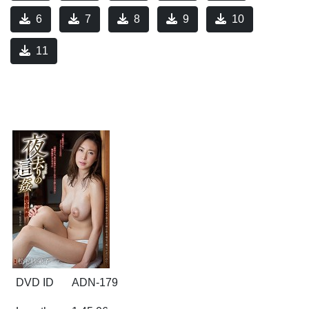
6
7
8
9
10
11
DVD ID
ADN-179