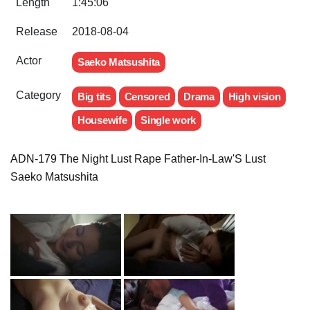
Length
1:45:06
Release
2018-08-04
Actor
Saeko Matsushita
Category
Big tits
Censored
Drama
High vision
Housewife
Single work
ADN-179 The Night Lust Rape Father-In-Law'S Lust
Saeko Matsushita