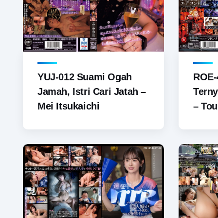
YUJ-012 Suami Ogah
ROE-4
Jamah, Istri Cari Jatah –
Terny
Mei Itsukaichi
– Tou