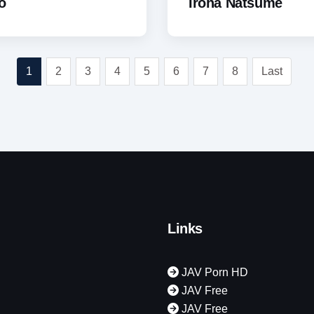
o
Iroha Natsume
1
2
3
4
5
6
7
8
Last
Links
JAV Porn HD
JAV Free
JAV Free