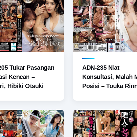
205 Tukar Pasangan
ADN-235 Niat
asi Kencan –
Konsultasi, Malah 
i, Hibiki Otsuki
Posisi – Touka Rin