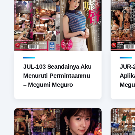
JUL-103 Seandainya Aku
JUR-
Menuruti Permintaanmu
Aplik
– Megumi Meguro
Megur