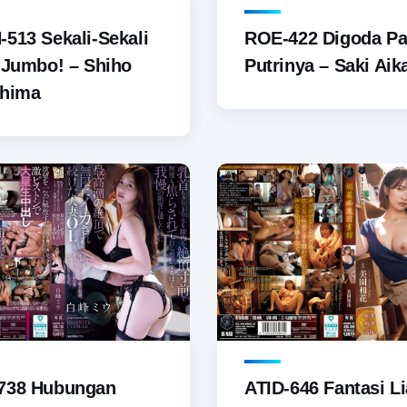
ROE-422 Digoda Pa
513 Sekali-Sekali
Putrinya – Saki Ai
 Jumbo! – Shiho
shima
738 Hubungan
ATID-646 Fantasi L