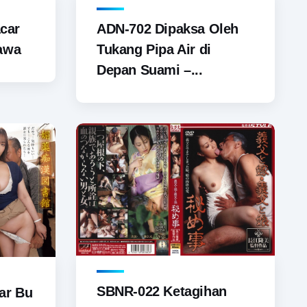
car
ADN-702 Dipaksa Oleh
kawa
Tukang Pipa Air di
Depan Suami –...
SBNR-022 Ketagihan
iar Bu