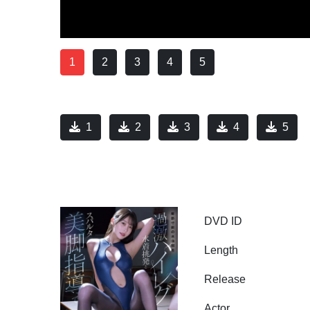
1
2
3
4
5
1
2
3
4
5
DVD ID
Length
Release
Actor