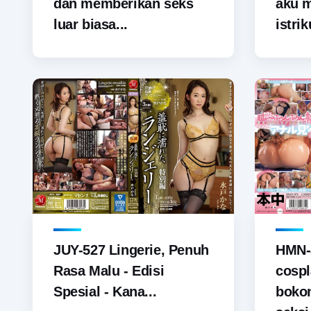
dan memberikan seks
aku 
luar biasa...
istrik
JUY-527 Lingerie, Penuh
HMN-
Rasa Malu - Edisi
cospl
Spesial - Kana...
boko