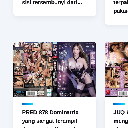
sisi tersembunyi dari...
terp
pakai
PRED-878 Dominatrix
JUQ-6
yang sangat terampil
menga