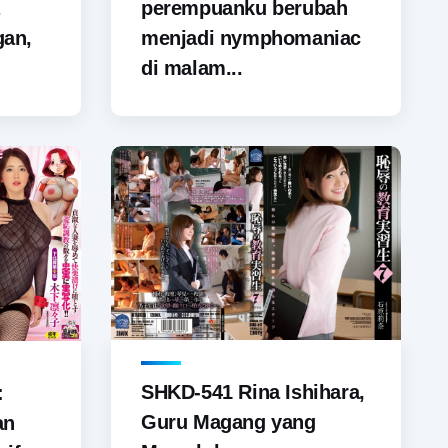
perempuanku berubah
gan,
menjadi nymphomaniac
di malam...
SHKD-541 Rina Ishihara,
:
Guru Magang yang
an