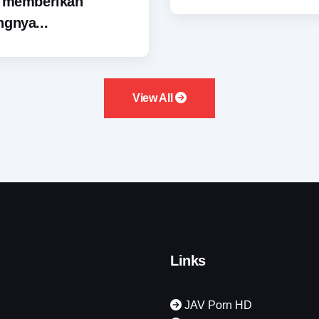
i memberikan
gnya...
View All
Links
JAV Porn HD