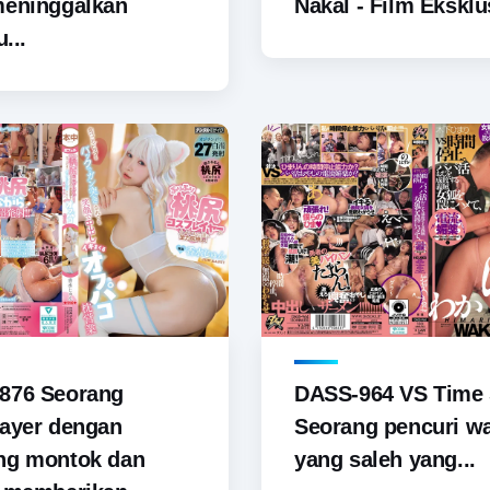
meninggalkan
Nakal - Film Eksklus
u...
876 Seorang
DASS-964 VS Time 
ayer dengan
Seorang pencuri wa
ng montok dan
yang saleh yang...