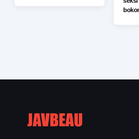
seks
bokon