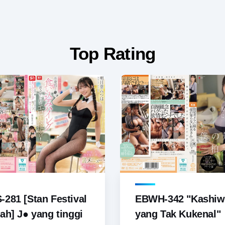
Top Rating
281 [Stan Festival
EBWH-342 "Kashiw
ah] J● yang tinggi
yang Tak Kukenal"