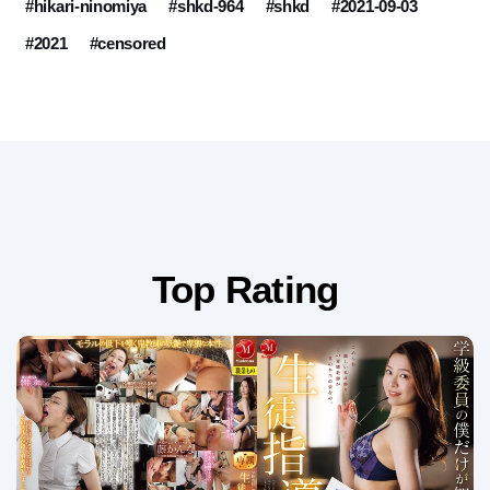
#hikari-ninomiya
#shkd-964
#shkd
#2021-09-03
#2021
#censored
Top Rating