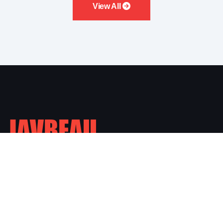
View All
Nonton Streaming dan Download JAV Subtitle Indonesia.
Links