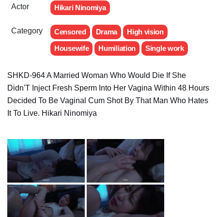
Actor
Hikari Ninomiya
Category
Censored
Drama
High vision
Housewife
Humiliation
Single work
SHKD-964 A Married Woman Who Would Die If She
Didn'T Inject Fresh Sperm Into Her Vagina Within 48 Hours
Decided To Be Vaginal Cum Shot By That Man Who Hates
It To Live. Hikari Ninomiya