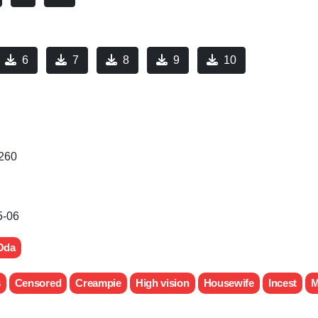
6
7
8
9
10
260
5-06
Oda
s
Censored
Creampie
High vision
Housewife
Incest
M