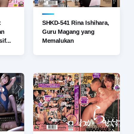
SHKD-541 Rina Ishihara,
:
Guru Magang yang
an
Memalukan
if...