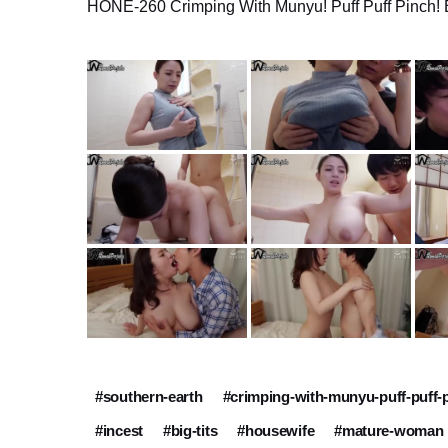
HONE-260 Crimping With Munyu! Puff Puff Pinch!
#southern-earth
#crimping-with-munyu-puff-puff-
#incest
#big-tits
#housewife
#mature-woman