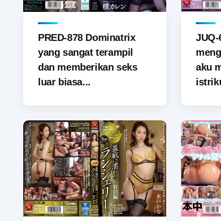
PRED-878 Dominatrix
JUQ-6
yang sangat terampil
menga
dan memberikan seks
aku 
luar biasa...
istrik