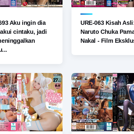
93 Aku ingin dia
URE-063 Kisah Asli
kui cintaku, jadi
Naruto Chuka Pam
meninggalkan
Nakal - Film Eksklus
u...