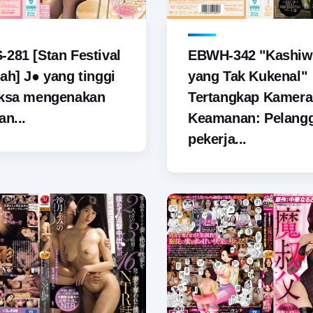
281 [Stan Festival
EBWH-342 "Kashiw
ah] J● yang tinggi
yang Tak Kukenal"
aksa mengenakan
Tertangkap Kamera
an...
Keamanan: Pelang
pekerja...