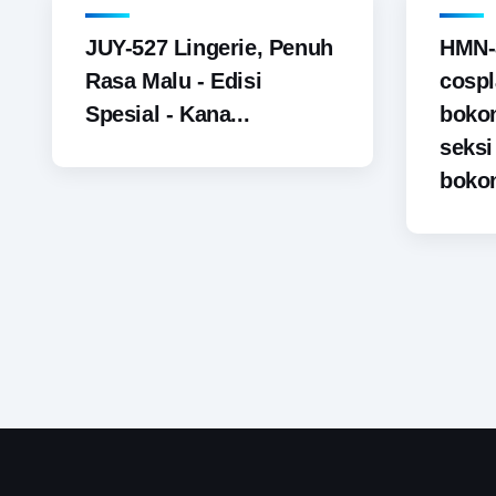
JUY-527 Lingerie, Penuh
HMN-
Rasa Malu - Edisi
cospl
Spesial - Kana...
boko
seks
bokon