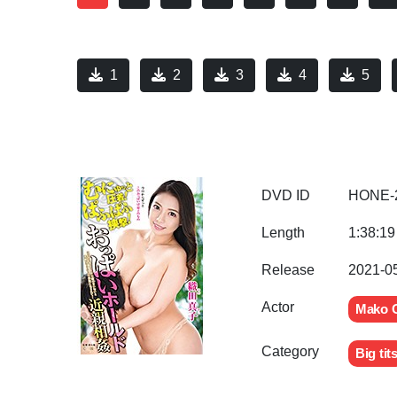
1
2
3
4
5
DVD ID
HONE-
Length
1:38:19
Release
2021-0
Actor
Mako 
Category
Big tit