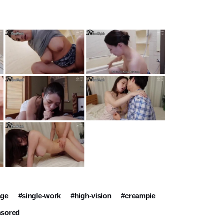
age
#single-work
#high-vision
#creampie
nsored