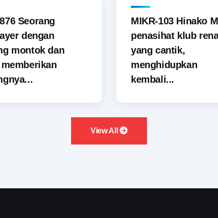
876 Seorang
MIKR-103 Hinako M
ayer dengan
penasihat klub ren
ng montok dan
yang cantik,
i memberikan
menghidupkan
gnya...
kembali...
View All