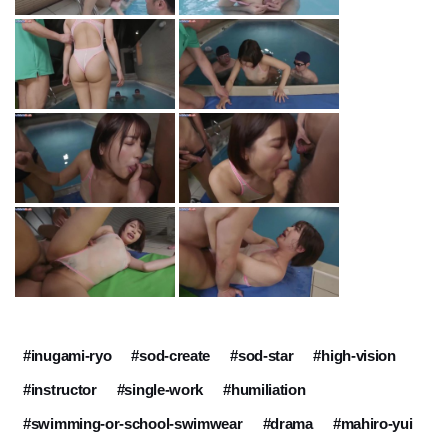
#inugami-ryo
#sod-create
#sod-star
#high-vision
#instructor
#single-work
#humiliation
#swimming-or-school-swimwear
#drama
#mahiro-yui