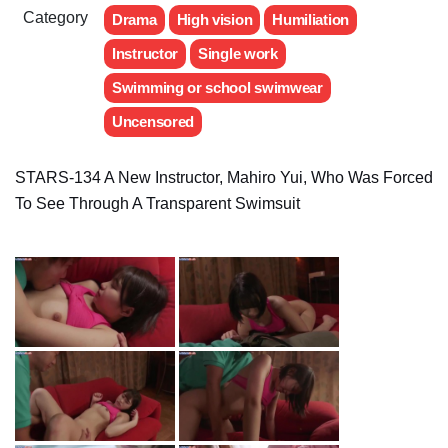
Category
Drama
High vision
Humiliation
Instructor
Single work
Swimming or school swimwear
Uncensored
STARS-134 A New Instructor, Mahiro Yui, Who Was Forced
To See Through A Transparent Swimsuit