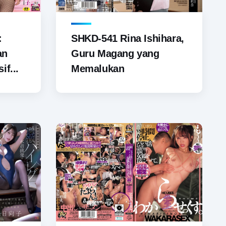
SHKD-541 Rina Ishihara,
:
Guru Magang yang
an
Memalukan
if...