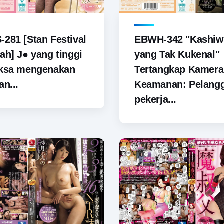
281 [Stan Festival
EBWH-342 "Kashiw
ah] J● yang tinggi
yang Tak Kukenal"
aksa mengenakan
Tertangkap Kamera
an...
Keamanan: Pelang
pekerja...