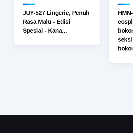
JUY-527 Lingerie, Penuh
HMN-
Rasa Malu - Edisi
cospl
Spesial - Kana...
boko
seks
bokon