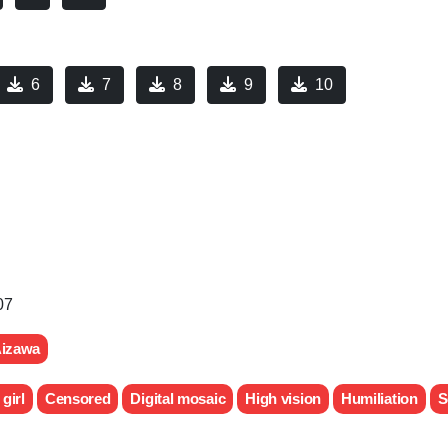
6
7
8
9
10
07
Aizawa
 girl
Censored
Digital mosaic
High vision
Humiliation
S