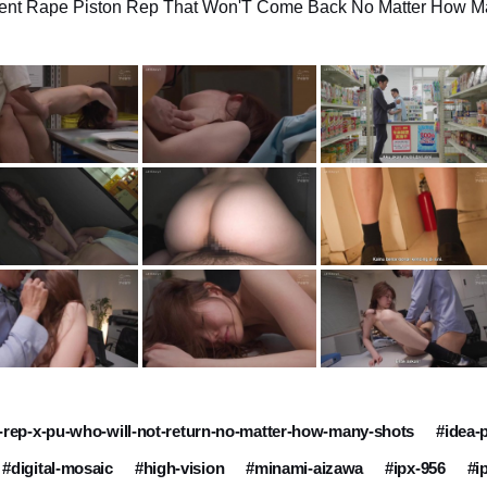
rsistent Rape Piston Rep That Won'T Come Back No Matter How 
on-rep-x-pu-who-will-not-return-no-matter-how-many-shots
#idea-
#digital-mosaic
#high-vision
#minami-aizawa
#ipx-956
#i