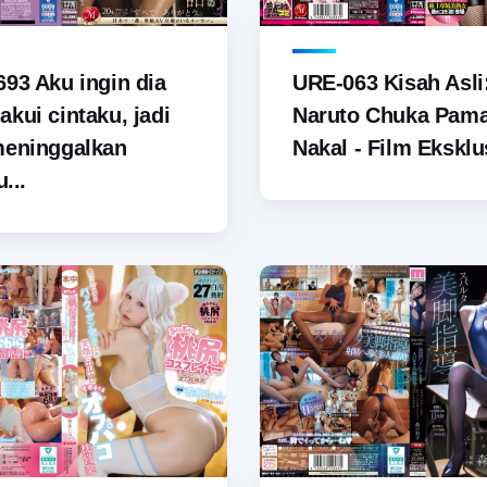
93 Aku ingin dia
URE-063 Kisah Asli
kui cintaku, jadi
Naruto Chuka Pam
meninggalkan
Nakal - Film Eksklus
u...