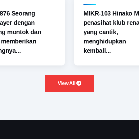
876 Seorang
MIKR-103 Hinako M
ayer dengan
penasihat klub ren
ng montok dan
yang cantik,
i memberikan
menghidupkan
gnya...
kembali...
View All