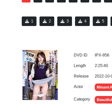
1
2
3
4
5
DVD ID
IPX-956
Length
2:25:40
Release
2022-10-
Actor
Minami 
Category
Beautiful