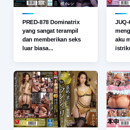
PRED-878 Dominatrix
JUQ-6
yang sangat terampil
menga
dan memberikan seks
aku 
luar biasa...
istrik