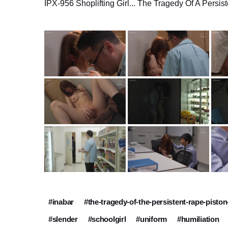
IPX-956 Shoplifting Girl... The Tragedy Of A Pe
#inabar
#the-tragedy-of-the-persistent-rape-pist
#slender
#schoolgirl
#uniform
#humiliation