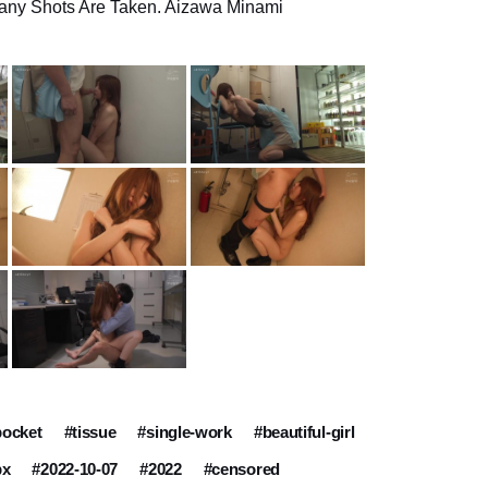
Many Shots Are Taken. Aizawa Minami
pocket
#tissue
#single-work
#beautiful-girl
px
#2022-10-07
#2022
#censored