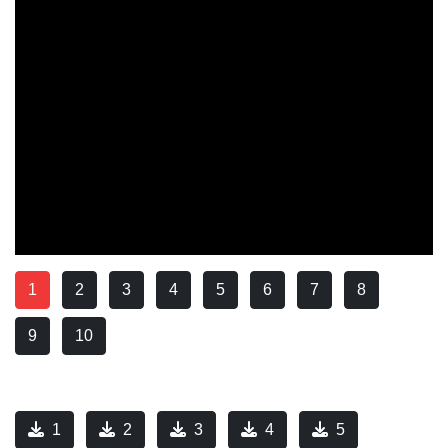
1
2
3
4
5
6
7
8
9
10
1
2
3
4
5