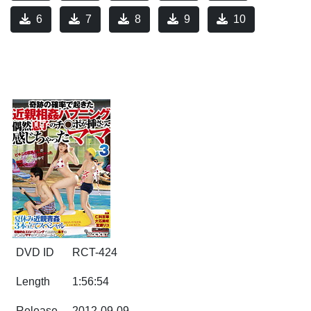
6
7
8
9
10
DVD ID
RCT-424
Length
1:56:54
Release
2012-09-09