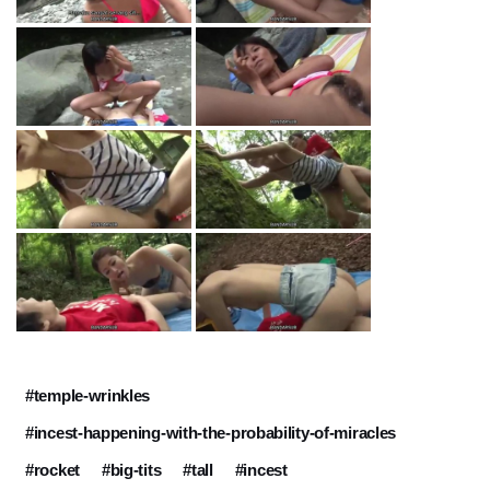
#temple-wrinkles
#incest-happening-with-the-probability-of-miracles
#rocket
#big-tits
#tall
#incest