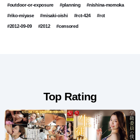
#outdoor-or-exposure
#planning
#nishina-momoka
#riko-miyase
#misaki-oishi
#rct-424
#rct
#2012-09-09
#2012
#censored
Top Rating