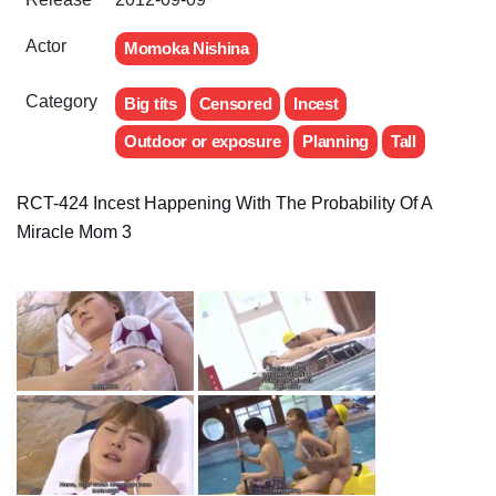
Actor
Momoka Nishina
Category
Big tits
Censored
Incest
Outdoor or exposure
Planning
Tall
RCT-424 Incest Happening With The Probability Of A
Miracle Mom 3