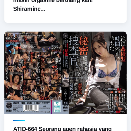
masih orgasme berulang kali!
Shiramine...
ATID-664 Seorang agen rahasia yang