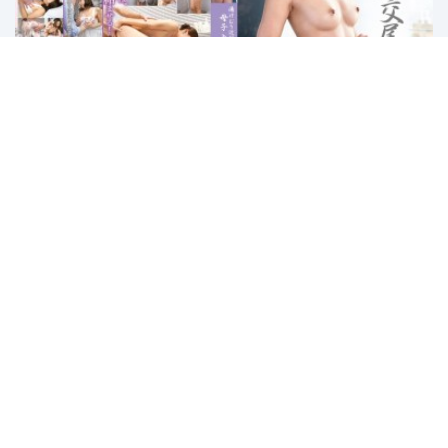
VENU-592 Ngentot Ibu di Kamar Mandi
– Yuna Takase
1
2
3
4
5
Last