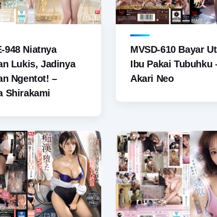
-948 Niatnya
MVSD-610 Bayar U
an Lukis, Jadinya
Ibu Pakai Tubuhku 
an Ngentot! –
Akari Neo
a Shirakami