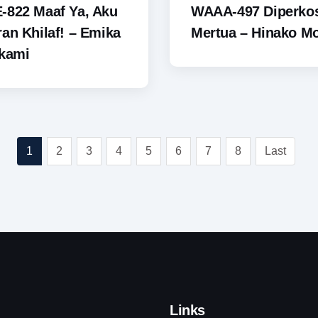
-822 Maaf Ya, Aku
WAAA-497 Diperko
an Khilaf! – Emika
Mertua – Hinako Mo
akami
1
2
3
4
5
6
7
8
Last
Links