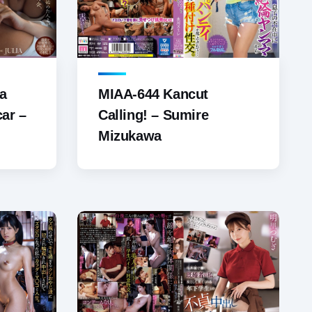
a
MIAA-644 Kancut
ar –
Calling! – Sumire
Mizukawa