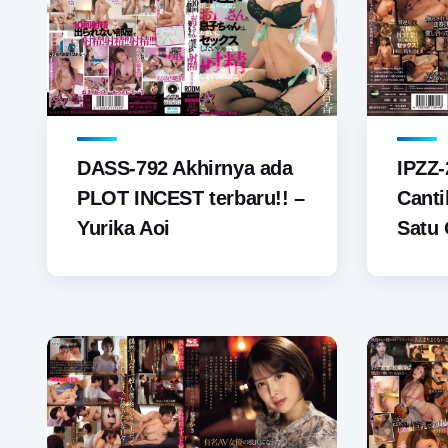
DASS-792 Akhirnya ada
IPZZ-
PLOT INCEST terbaru!! –
Canti
Yurika Aoi
Satu 