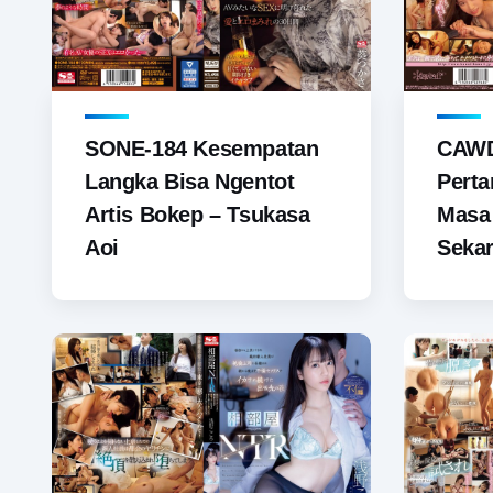
SONE-184 Kesempatan
CAWD
Langka Bisa Ngentot
Pert
Artis Bokep – Tsukasa
Masa 
Aoi
Sekar