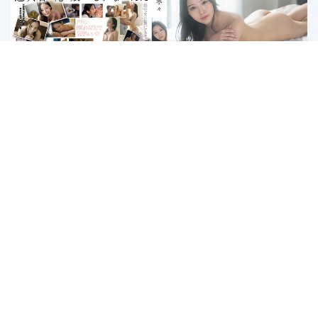
FSDSS-989 Semoga, Aku Bukan
Ayahnya – Nene Yoshitaka
1
2
3
4
5
6
Last