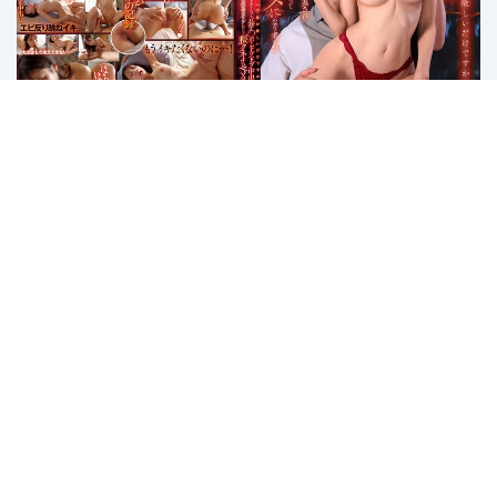
DVAJ-710 Penakluk Bini Orang! –
Mikana Mii
1
2
3
4
5
6
7
8
Last