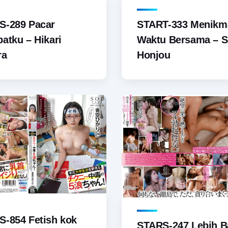
S-289 Pacar
START-333 Menikm
atku – Hikari
Waktu Bersama – 
ra
Honjou
-854 Fetish kok
STARS-247 Lebih B