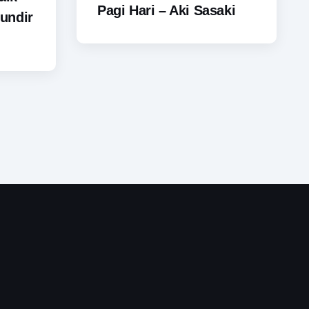
Pagi Hari – Aki Sasaki
undir