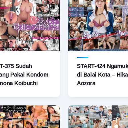
T-375 Sudah
START-424 Ngamuk
lang Pakai Kondom
di Balai Kota – Hika
mona Koibuchi
Aozora