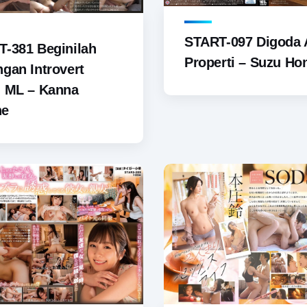
START-097 Digoda
-381 Beginilah
Properti – Suzu Ho
gan Introvert
u ML – Kanna
ne