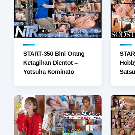
START-350 Bini Orang
STAR
Ketagihan Dientot –
Hobb
Yotsuha Kominato
Satsu