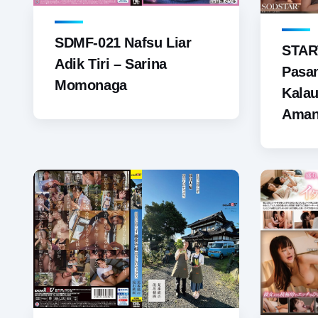
SDMF-021 Nafsu Liar
START
Adik Tiri – Sarina
Pasan
Momonaga
Kala
Ama