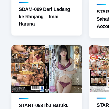
SDAM-099 Dari Ladang
STAR
ke Ranjang – Imai
Sahab
Haruna
Aozo
STARS
START-053 Ibu Baruku