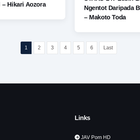
l – Hikari Aozora
Ngentot Daripada B
– Makoto Toda
1
2
3
4
5
6
Last
Links
JAV Porn HD