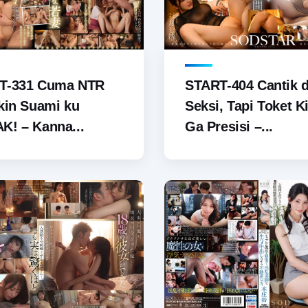
T-331 Cuma NTR
START-404 Cantik 
kin Suami ku
Seksi, Tapi Toket K
! – Kanna...
Ga Presisi –...