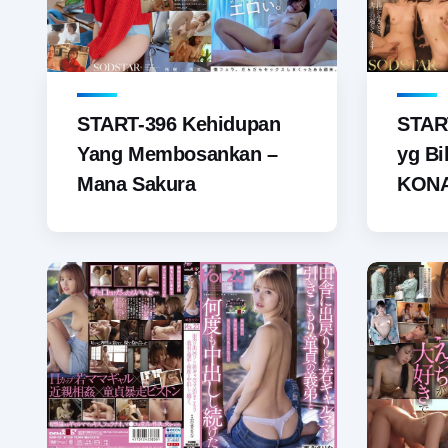
START-396 Kehidupan
STAR
Yang Membosankan –
yg Bi
Mana Sakura
KONAK