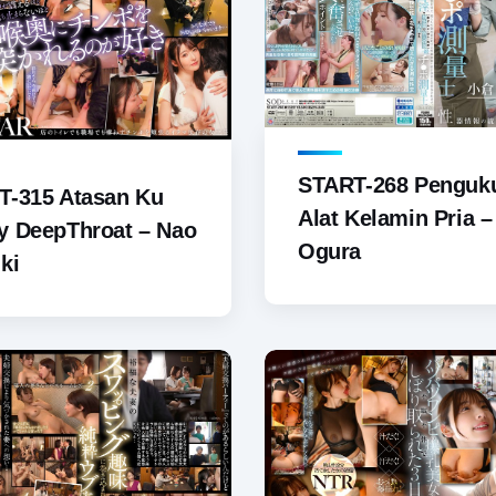
START-268 Penguk
T-315 Atasan Ku
Alat Kelamin Pria 
y DeepThroat – Nao
Ogura
ki