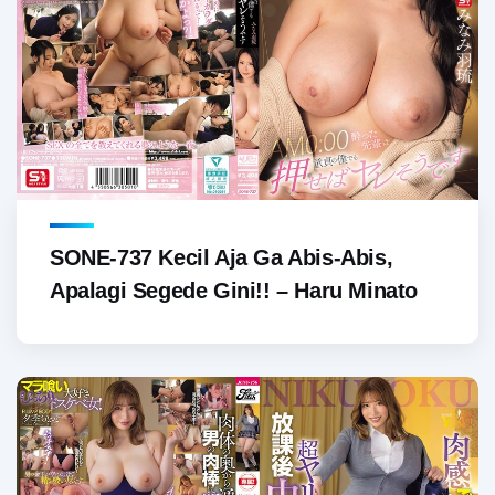
SONE-737 Kecil Aja Ga Abis-Abis,
Apalagi Segede Gini!! – Haru Minato